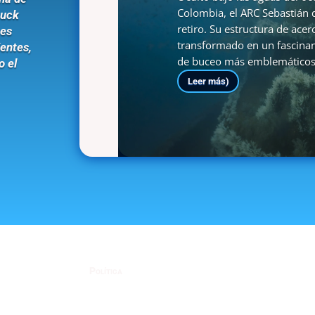
Colombia, el ARC Sebastián 
muck
retiro. Su estructura de acer
tes
transformado en un fascinante
ientes,
de buceo más emblemáticos 
o el
Leer más)
Política
Política de