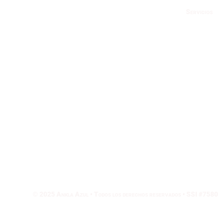
Servicios
Buc
recr
Curs
Prue
Viaj
© 2025 Ankla Azul • Todos los derechos reservados • SSI #75