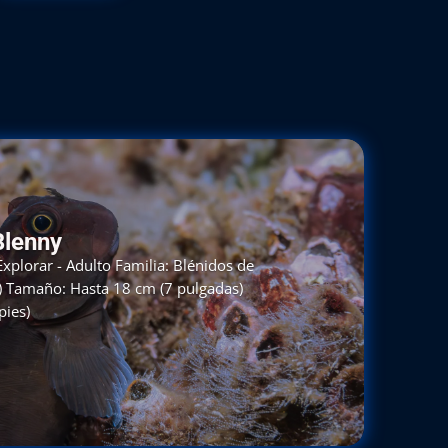
Blenny
xplorar - Adulto Familia: Blénidos de
e) Tamaño: Hasta 18 cm (7 pulgadas)
pies)