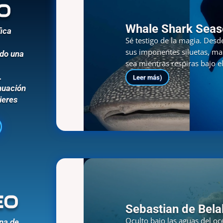
o
Whale Shark Seas
fica
Sé testigo de la magia. Des
sus imponentes siluetas, mar
ndo una
sea mientras respiras bajo el
.
Leer más)
nuación
ieres
eo
Sebastian de Bela
Oculto bajo las aguas del oc
ina de