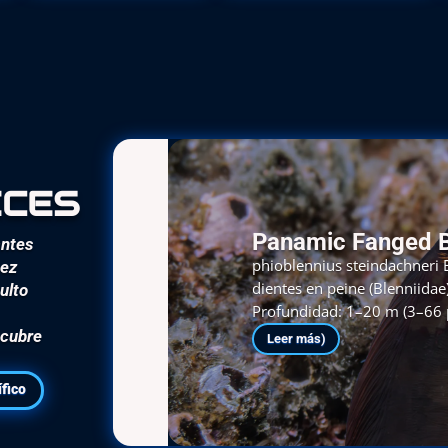
eces
Panamic Fanged 
antes
phioblennius steindachneri E
pez
dientes en peine (Blenniida
ulto
Profundidad: 1–20 m (3–66 
scubre
Leer más)
ífico