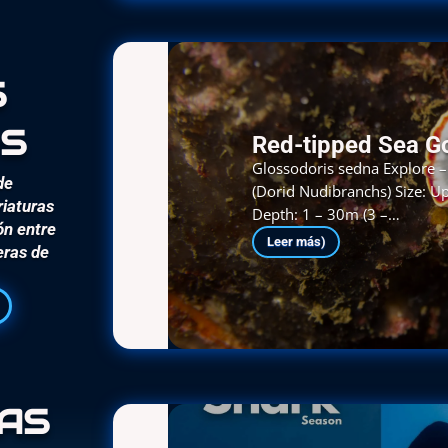
s
s
Red-tipped Sea G
Glossodoris sedna Explore 
de
(Dorid Nudibranchs) Size: U
riaturas
Depth: 1 – 30m (3 –…
ón entre
Leer más)
eras de
as