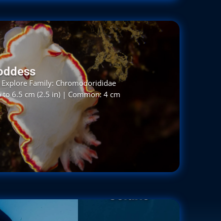
oddess
– Explore Family: Chromodorididae
p to 6.5 cm (2.5 in) | Common: 4 cm