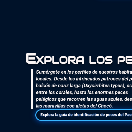
Explora los p
Sumérgete en los perfiles de nuestros habit
locales. Desde los intrincados patrones del 
halcón de nariz larga (Oxycirrhites typus), oc
entre los corales, hasta los enormes peces
pelágicos que recorren las aguas azules, de
las maravillas con aletas del Chocó.
Explora la guía de identificación de peces del Pac