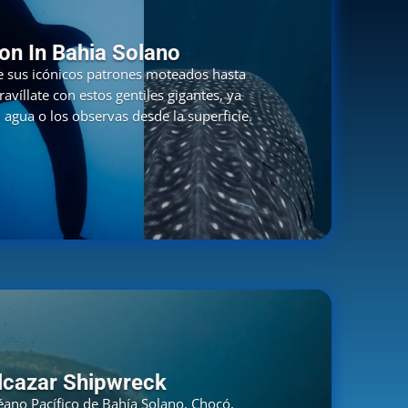
on In Bahia Solano
de sus icónicos patrones moteados hasta
avíllate con estos gentiles gigantes, ya
 agua o los observas desde la superficie.
lcazar Shipwreck
éano Pacífico de Bahía Solano, Chocó,