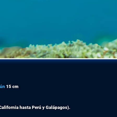
ún
15 cm
California hasta Perú y Galápagos).