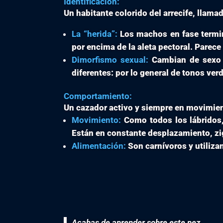
Identificación:
Un habitante colorido del arrecife, llama
La “herida”:
Los machos en fase termin
por encima de la aleta pectoral. Parec
Dimorfismo sexual:
Cambian de sexo y
diferentes: por lo general de tonos ver
Comportamiento:
Un cazador activo y siempre en movimie
Movimiento:
Como todos los lábridos, 
Están en constante desplazamiento, zi
Alimentación:
Son carnívoros y utiliza
Acabas de aprender sobre este pez…