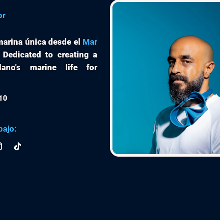
or
arina única desde el
Mar
. Dedicated to creating a
ano's marine life for
10
bajo: