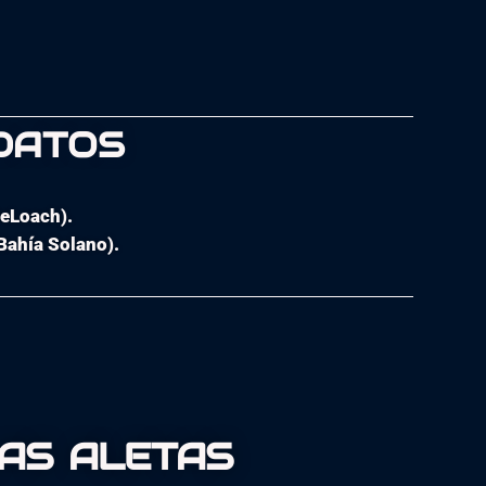
 DATOS
DeLoach).
Bahía Solano).
as aletas