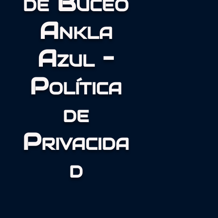
de Buceo
Ankla
Azul –
Política
de
Privacida
d