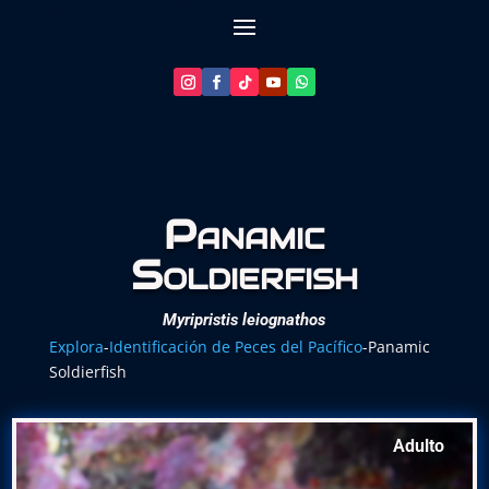
Planeemos tu buceo
Panamic
Soldierfish
Myripristis leiognathos
Explora
-
Identificación de Peces del Pacífico
-
Panamic
Soldierfish
Adulto