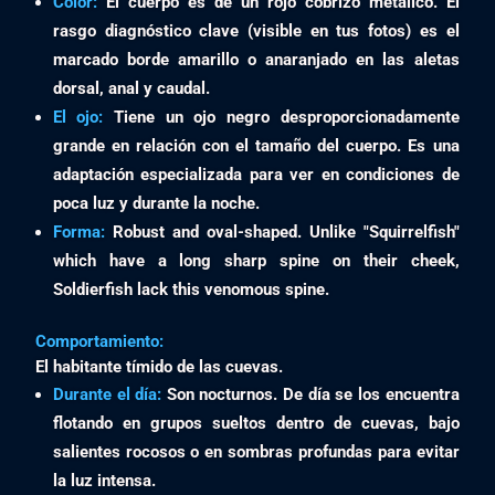
Color:
El cuerpo es de un rojo cobrizo metálico. El
rasgo diagnóstico clave (visible en tus fotos) es el
marcado
borde amarillo o anaranjado
en las aletas
dorsal, anal y caudal.
El ojo:
Tiene un ojo negro desproporcionadamente
grande en relación con el tamaño del cuerpo. Es una
adaptación especializada para ver en condiciones de
poca luz y durante la noche.
Forma:
Robust and oval-shaped. Unlike "Squirrelfish"
which have a long sharp spine on their cheek,
Soldierfish lack this venomous spine.
Comportamiento:
El habitante tímido de las cuevas.
Durante el día:
Son nocturnos. De día se los encuentra
flotando en grupos sueltos dentro de cuevas, bajo
salientes rocosos o en sombras profundas para evitar
la luz intensa.